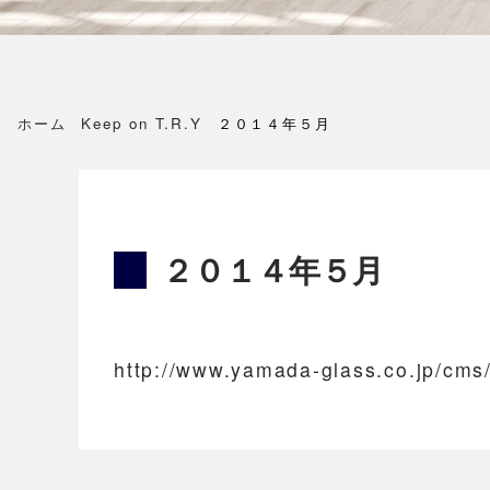
ホーム
Keep on T.R.Y
２０１４年５月
２０１４年５月
http://www.yamada-glass.co.jp/cms