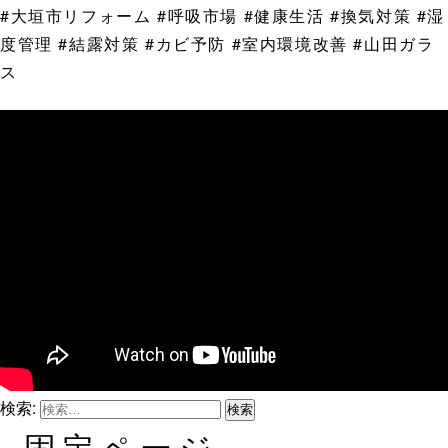
#大垣市リフォーム #呼吸市場 #健康生活 #換気対策 #湿
度管理 #結露対策 #カビ予防 #室内環境改善 #山田ガラ
ス
検索:
固定ページ