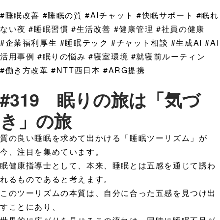
#睡眠改善 #睡眠の質 #AIチャット #快眠サポート #眠れ
ない夜 #睡眠習慣 #生活改善 #健康管理 #社員の健康
#企業福利厚生 #睡眠テック #チャット相談 #生成AI #AI
活用事例 #眠りの悩み #寝室環境 #就寝前ルーティン
#働き方改革 #NTT西日本 #ARG提携
#319 眠りの旅は「気づ
き」の旅
質の良い睡眠を求めて出かける「睡眠ツーリズム」が
今、注目を集めています。
眠健康指導士として、本来、睡眠とは五感を通じて誘わ
れるものであると考えます。
このツーリズムの本質は、自分に合った五感を見つけ出
すことにあり、