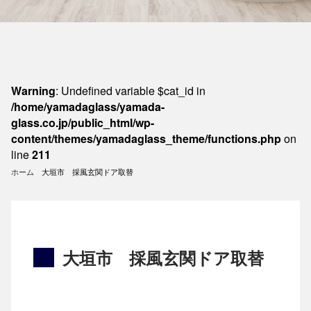
Warning
: Undefined variable $cat_id in
/home/yamadaglass/yamada-
glass.co.jp/public_html/wp-
content/themes/yamadaglass_theme/functions.php
on
line
211
ホーム
大垣市 採風玄関ドア取替
大垣市 採風玄関ドア取替