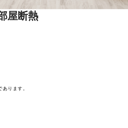
部屋断熱
。
であります。