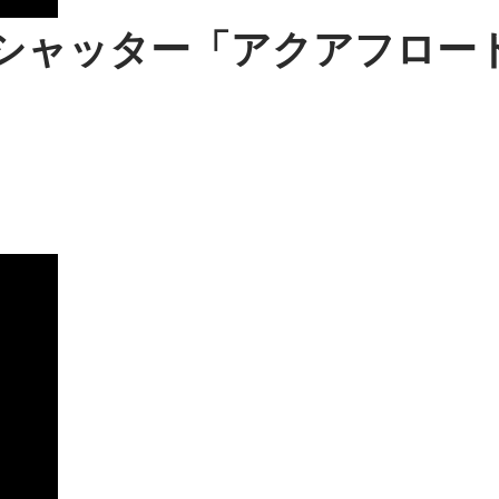
シャッター「アクアフロー