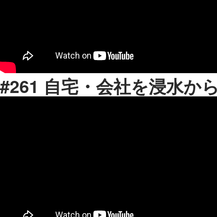
#261 自宅・会社を浸水か