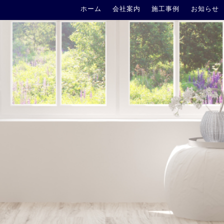
ホーム
会社案内
施工事例
お知らせ