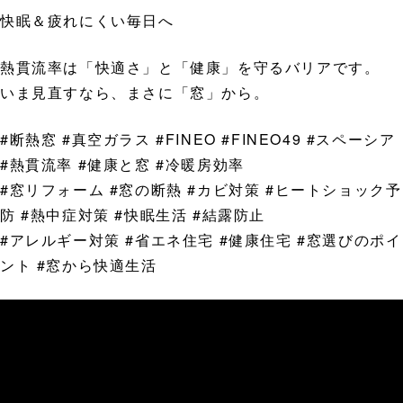
快眠＆疲れにくい毎日へ
熱貫流率は「快適さ」と「健康」を守るバリアです。
いま見直すなら、まさに「窓」から。
#断熱窓 #真空ガラス #FINEO #FINEO49 #スペーシア
#熱貫流率 #健康と窓 #冷暖房効率
#窓リフォーム #窓の断熱 #カビ対策 #ヒートショック予
防 #熱中症対策 #快眠生活 #結露防止
#アレルギー対策 #省エネ住宅 #健康住宅 #窓選びのポイ
ント #窓から快適生活