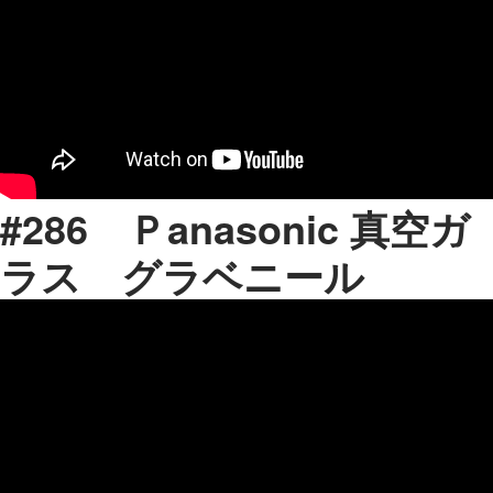
#286 Ｐanasonic 真空ガ
ラス グラベニール